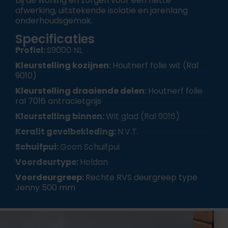
bij de woning en zorgen voor een nette
afwerking, uitstekende isolatie en jarenlang
onderhoudsgemak.
Specificaties
Profiel:
S9000 NL
Kleurstelling kozijnen:
Houtnerf folie wit (Ral
9010)
Kleurstelling draaiende delen:
Houtnerf folie
ral 7016 antracietgrijs
Kleurstelling binnen:
Wit glad (Ral 9016)
Keralit gevelbekleding:
N.V.T.
Schuifpui:
Geen Schuifpui
Voordeurtype:
Heldan
Voordeurgreep:
Rechte RVS deurgreep type
Jenny 500 mm