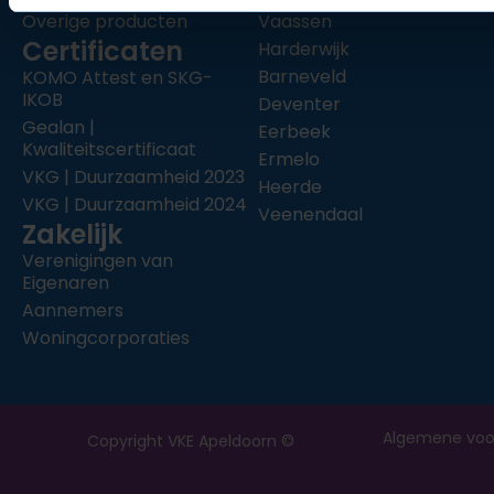
Overige producten
Vaassen
Certificaten
Harderwijk
Barneveld
KOMO Attest en SKG-
IKOB
Deventer
Gealan |
Eerbeek
Kwaliteitscertificaat
Ermelo
VKG | Duurzaamheid 2023
Heerde
VKG | Duurzaamheid 2024
Veenendaal
Zakelijk
Verenigingen van
Eigenaren
Aannemers
Woningcorporaties
Algemene voo
Copyright VKE Apeldoorn ©