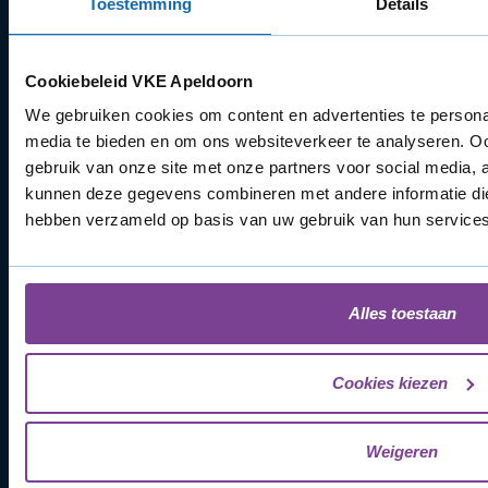
Toestemming
Details
Zon- en feestdagen
Gesloten
Links
Offerte aanvragen
Cookiebeleid VKE Apeldoorn
Nazorg
We gebruiken cookies om content en advertenties te personal
Configurator
media te bieden en om ons websiteverkeer te analyseren. Oo
Subsidie
gebruik van onze site met onze partners voor social media, 
Contact
kunnen deze gegevens combineren met andere informatie die 
Over Ons
hebben verzameld op basis van uw gebruik van hun services
Cookiebeleid (EU)
Alles toestaan
Algemeen
Locaties
Cookies kiezen
Projecten
Zutphen
Kozijnen
Zwolle
Deuren
Arnhem
Weigeren
Schuifpuien
Amersfoort