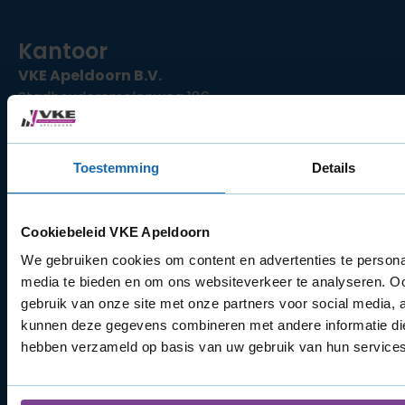
Kantoor
VKE Apeldoorn B.V.
Stadhoudersmolenweg 186
7317AZ Apeldoorn
KvK: 69094322
BTW-nummer: NL857730757.B01
Toestemming
Details
Cookiebeleid VKE Apeldoorn
We gebruiken cookies om content en advertenties te personal
media te bieden en om ons websiteverkeer te analyseren. Oo
gebruik van onze site met onze partners voor social media, 
Openingstijden
kunnen deze gegevens combineren met andere informatie die 
Maandag - Vrijdag
8:00 - 16:30
hebben verzameld op basis van uw gebruik van hun services
Zaterdag
Gesloten
Zon- en feestdagen
Gesloten