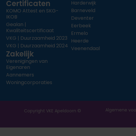
Certificaten
Harderwijk
Barneveld
KOMO Attest en SKG-
IKOB
Deventer
Gealan |
Eerbeek
Kwaliteitscertificaat
Ermelo
VKG | Duurzaamheid 2023
Heerde
VKG | Duurzaamheid 2024
Veenendaal
Zakelijk
Verenigingen van
Eigenaren
Aannemers
Woningcorporaties
Algemene voo
Copyright VKE Apeldoorn ©