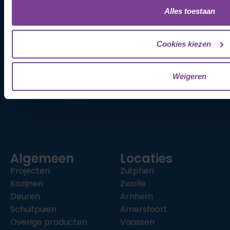
Links
Alles toestaan
Offerte aanvragen
Nazorg
Configurator
Cookies kiezen
Subsidie
Contact
Weigeren
Over Ons
Cookiebeleid (EU)
Algemeen
Locaties
Projecten
Zutphen
Kozijnen
Zwolle
Deuren
Arnhem
Schuifpuien
Amersfoort
Overige producten
Vaassen