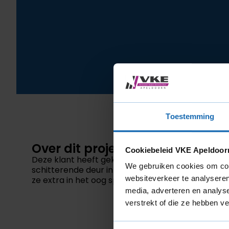
Toestemming
Over dit project
Cookiebeleid VKE Apeldoor
Deze klant heeft gekozen voor een moderne uitst
We gebruiken cookies om cont
schitterende deur in hout-look! De openslaande d
websiteverkeer te analyseren
ze extra in het oog springen.
media, adverteren en analys
verstrekt of die ze hebben v