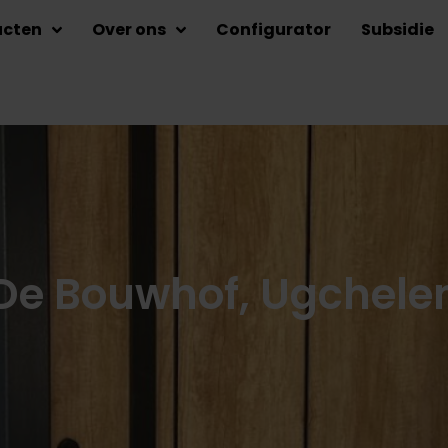
ucten
Over ons
Configurator
Subsidie
De Bouwhof, Ugchele