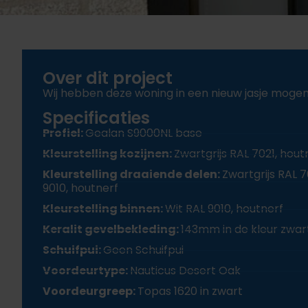
Over dit project
Wij hebben deze woning in een nieuw jasje mogen
Specificaties
Profiel:
Gealan S9000NL base
Kleurstelling kozijnen:
Zwartgrijs RAL 7021, hout
Kleurstelling draaiende delen:
Zwartgrijs RAL 
9010, houtnerf
Kleurstelling binnen:
Wit RAL 9010, houtnerf
Keralit gevelbekleding:
143mm in de kleur zwart
Schuifpui:
Geen Schuifpui
Voordeurtype:
Nauticus Desert Oak
Voordeurgreep:
Topas 1620 in zwart