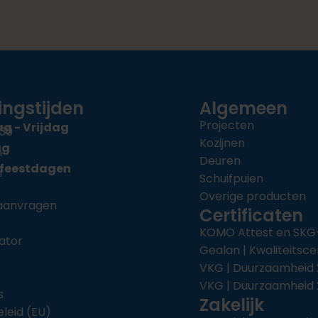
ngstijden
Algemeen
Projecten
 - Vrijdag
:30
Kozijnen
ag
n
Deuren
 feestdagen
n
Schuifpuien
Overige producten
 aanvragen
Certificaten
KOMO Attest en SKG
ator
Gealan | Kwaliteitsce
VKG | Duurzaamheid 
VKG | Duurzaamheid
s
Zakelijk
leid (EU)