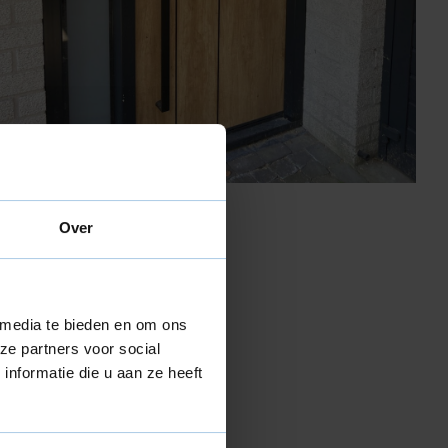
Over
 een
 media te bieden en om ons
folie, waardoor
ze partners voor social
nformatie die u aan ze heeft