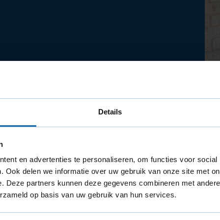
Details
n
raling met zwartgrijze kunststof kozijnen, compleet met
ent en advertenties te personaliseren, om functies voor social
euren zijn uitgevoerd in wit (RAL 9010) met een houtnerf
. Ook delen we informatie over uw gebruik van onze site met on
e. Deze partners kunnen deze gegevens combineren met andere i
erzameld op basis van uw gebruik van hun services.