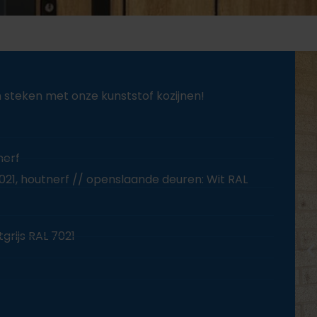
 steken met onze kunststof kozijnen!
nerf
7021, houtnerf // openslaande deuren: Wit RAL
grijs RAL 7021