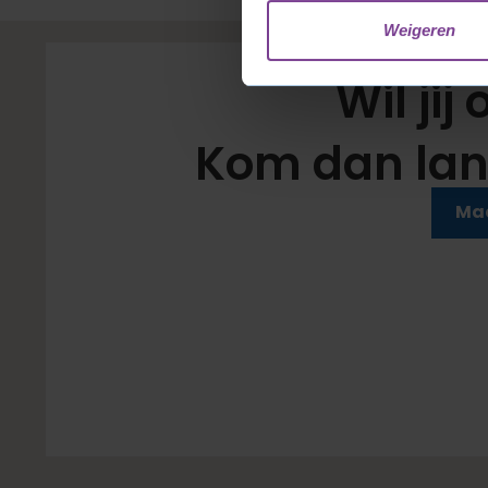
Weigeren
Eigen p
Wil jij
Kom dan lan
Zet de koffie maar klaar
Maa