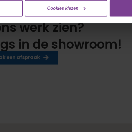
Cookies kiezen
roductie & montage
 ons werk zien?
gs in de showroom!
k een afspraak