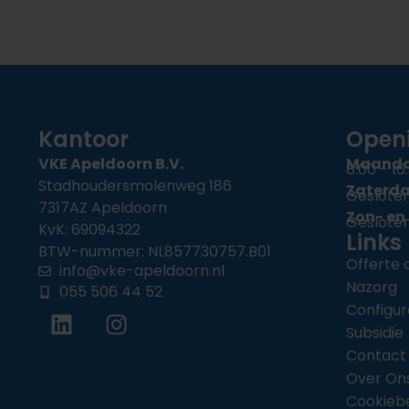
Kantoor
Openi
VKE Apeldoorn B.V.
Maandag
8:00 - 16
Stadhoudersmolenweg 186
Zaterd
Geslote
7317AZ Apeldoorn
Zon- en
Geslote
KvK: 69094322
Links
BTW-nummer: NL857730757.B01
Offerte
info@vke-apeldoorn.nl
Nazorg
055 506 44 52
Configur
Subsidie
Contact
Over On
Cookiebe