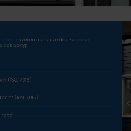
mogen renoveren met onze duurzame en
elbekleding!
erf (RAL 7016)
raciet (RAL 7016)
e rand