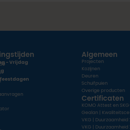
ngstijden
Algemeen
Projecten
 - Vrijdag
:30
Kozijnen
ag
n
Deuren
 feestdagen
n
Schuifpuien
Overige producten
 aanvragen
Certificaten
KOMO Attest en SKG
ator
Gealan | Kwaliteitsce
VKG | Duurzaamheid 
VKG | Duurzaamheid