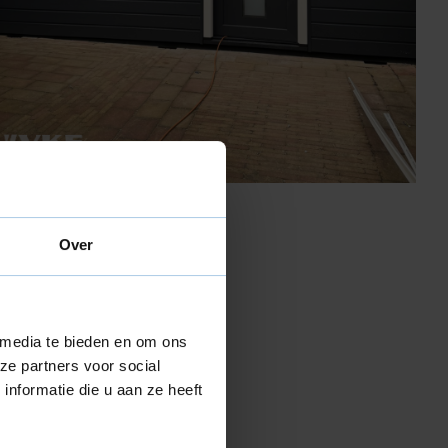
Over
 media te bieden en om ons
 een antracieten
h is er ook
ze partners voor social
nformatie die u aan ze heeft