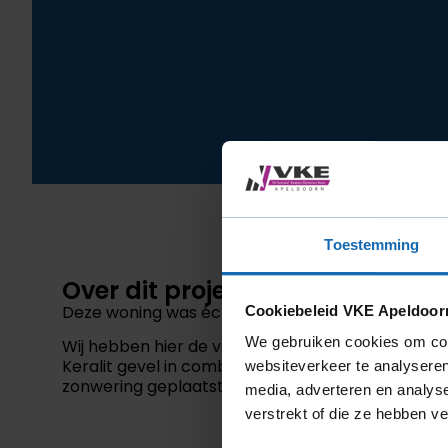
Toestemming
Over dit project
Deze woning was écht toe aan een nieuw jasje.
Cookiebeleid VKE Apeldoor
We gebruiken cookies om cont
Wij hebben hier de volledige gevel mogen renov
Keralit gevel in combinatie met witte kunststof ko
websiteverkeer te analyseren
zonwering geplaatst.
media, adverteren en analys
verstrekt of die ze hebben v