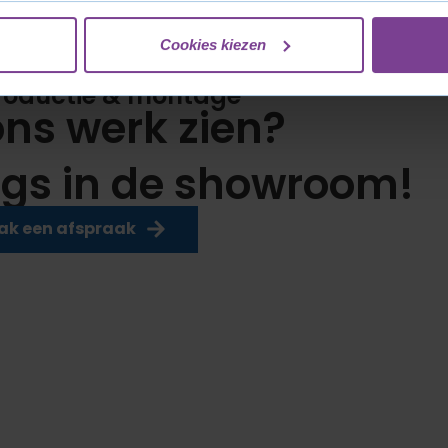
Cookies kiezen
roductie & montage
 ons werk zien?
gs in de showroom!
k een afspraak