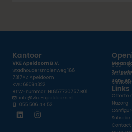
Kantoor
Openi
VKE Apeldoorn B.V.
Maandag
8:00 - 16
Stadhoudersmolenweg 186
Zaterd
Geslote
7317AZ Apeldoorn
Zon- en
Geslote
KvK: 69094322
Links
BTW-nummer: NL857730757.B01
Offerte
info@vke-apeldoorn.nl
Nazorg
055 506 44 52
Configur
Subsidie
Contact