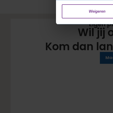
Weigeren
Eigen p
Wil jij
Kom dan lan
Zet de koffie maar klaar
Maa