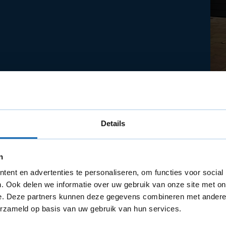
Details
n
ent en advertenties te personaliseren, om functies voor social
eren. De klant heeft gekozen voor een moderne look met
zijnen met antracieten draaiende delen. Als finishing touc
. Ook delen we informatie over uw gebruik van onze site met on
e. Deze partners kunnen deze gegevens combineren met andere i
erzameld op basis van uw gebruik van hun services.