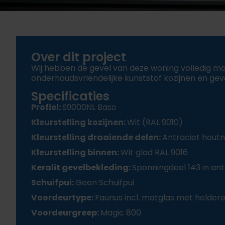
Over dit project
Wij hebben de gevel van deze woning volledig 
onderhoudsvriendelijke kunststof kozijnen en gev
Specificaties
Profiel:
S9000NL Base
Kleurstelling kozijnen:
Wit (RAL 9010)
Kleurstelling draaiende delen:
Antraciet houtn
Kleurstelling binnen:
Wit glad RAL 9016
Keralit gevelbekleding:
Sponningdeel 143 in ant
Schuifpui:
Geen Schuifpui
Voordeurtype:
Faunus incl. matglas met helder
Voordeurgreep:
Magic 800