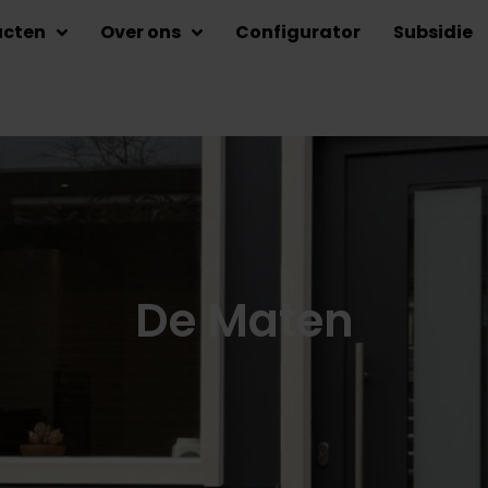
ucten
Over ons
Configurator
Subsidie
De Maten