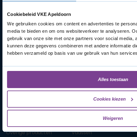
Links
Offerte aanvragen
Cookiebeleid VKE Apeldoorn
Nazorg
We gebruiken cookies om content en advertenties te personal
Configurator
media te bieden en om ons websiteverkeer te analyseren. Oo
Subsidie
gebruik van onze site met onze partners voor social media, 
Contact
kunnen deze gegevens combineren met andere informatie die 
Over Ons
hebben verzameld op basis van uw gebruik van hun services
Cookiebeleid (EU)
Alles toestaan
Algemeen
Locaties
Cookies kiezen
Projecten
Zutphen
Kozijnen
Zwolle
Deuren
Arnhem
Weigeren
Schuifpuien
Amersfoort
Overige producten
Vaassen