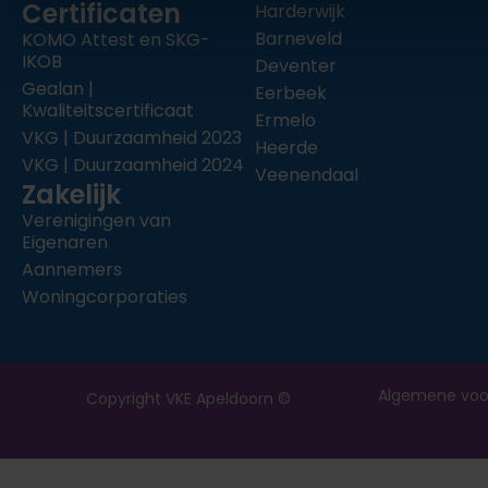
Certificaten
Harderwijk
Barneveld
KOMO Attest en SKG-
IKOB
Deventer
Gealan |
Eerbeek
Kwaliteitscertificaat
Ermelo
VKG | Duurzaamheid 2023
Heerde
VKG | Duurzaamheid 2024
Veenendaal
Zakelijk
Verenigingen van
Eigenaren
Aannemers
Woningcorporaties
Algemene voo
Copyright VKE Apeldoorn ©