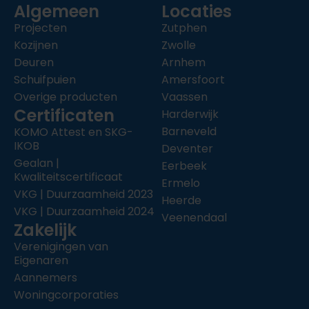
Algemeen
Locaties
Projecten
Zutphen
Kozijnen
Zwolle
Deuren
Arnhem
Schuifpuien
Amersfoort
Overige producten
Vaassen
Certificaten
Harderwijk
Barneveld
KOMO Attest en SKG-
IKOB
Deventer
Gealan |
Eerbeek
Kwaliteitscertificaat
Ermelo
VKG | Duurzaamheid 2023
Heerde
VKG | Duurzaamheid 2024
Veenendaal
Zakelijk
Verenigingen van
Eigenaren
Aannemers
Woningcorporaties