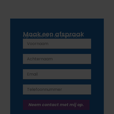
Maak een afspraak
Op locatie of in de showroom
Neem contact met mij op.