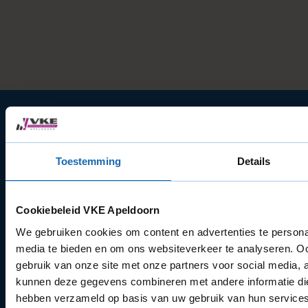
Kantoor
Toestemming
Details
VKE Apeldoorn B.V.
Stadhoudersmolenweg 186
7317AZ Apeldoorn
Cookiebeleid VKE Apeldoorn
KvK: 69094322
BTW-nummer: NL857730757.B01
We gebruiken cookies om content en advertenties te personal
media te bieden en om ons websiteverkeer te analyseren. Oo
gebruik van onze site met onze partners voor social media, 
kunnen deze gegevens combineren met andere informatie die 
hebben verzameld op basis van uw gebruik van hun services