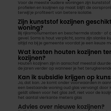
Voor de meeste oudere woningen zijn kunststof 
profielen en kozijnen op maat blijft de oorspron
terwijl je profiteert van betere isolatie.
Zijn kunststof kozijnen gesch
woning?
Bij rijksmonumenten en beschermde stads- of d
gevel. Soms is hout verplicht, soms zijn slanke 
altijd na bij je gemeente voordat je een keuze m
Wat kosten houten kozijnen te
kozijnen?
Houten kozijnen zijn in aanschaf meestal duurder
de jaren verder op wanneer je het terugkerend
Kan ik subsidie krijgen op kuns
Ja, dat kan. Je komt onder voorwaarden in aanm
een bestaande woning oud glas vervangt door HR+
geldt alleen voor het glas zelf, niet voor de ko
het aantal vierkante meters glas
Advies over nieuwe kozijnen?