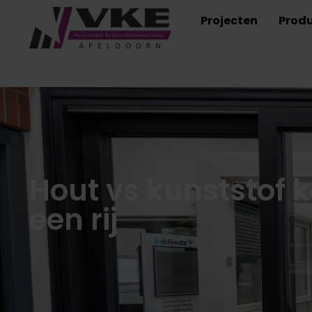
Projecten
Prod
Hout vs kunststof k
een rij