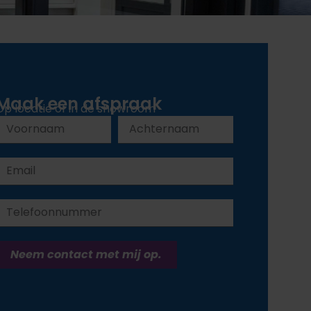
Maak een afspraak
Op locatie of in de showroom
Neem contact met mij op.