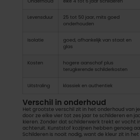
Onderhoud
elke 4 tot 6 jaar schilderen
Levensduur
25 tot 50 jaar, mits goed
onderhouden
Isolatie
goed, afhankelijk van staat en
glas
Kosten
hogere aanschaf plus
terugkerende schilderkosten
Uitstraling
klassiek en authentiek
Verschil in onderhoud
Het grootste verschil zit in het onderhoud van j
door ze elke vier tot zes jaar te schilderen en ja
kieren. Zonder dat schilderwerk trekt er vocht i
achteruit. Kunststof kozijnen hebben genoeg aan
Schilderen is nooit nodig, want de kleur zit in he