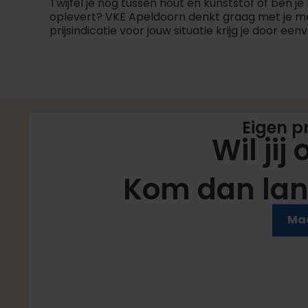
Twijfel je nog tussen hout en kunststof of ben 
oplevert? VKE Apeldoorn denkt graag met je mee
prijsindicatie voor jouw situatie krijg je door ee
Eigen p
Wil jij
Kom dan lan
Zet de koffie maar klaar
Maa