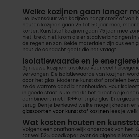
Welke kozijnen gaan langer m
De levensduur van kozijnen hangt sterk af van
houten kozijnen gaan 25 tot 50 jaar mee, maar bi
korter. Kunststof kozijnen gaan 75 jaar mee zon
niet, trekt niet krom als er staalverbindingen in
de regen en zon. Beide materialen zijn dus een g
hout de aandacht geeft die het vraagt.
Isolatiewaarde en je energiere
Bij nieuwe kozijnen is isolatie voor veel huiseig
vervangen. De isolatiewaarde van kozijnen word
door het glas. Moderne kunststof profielen be
ze de warmte goed binnenhouden. Hout isoleert 
in goede staat is. Je merkt het direct op je ene
combineert met HR++ of triple glas. Energiezuini
terug. Ben je benieuwd welke mogelijkheden er 
glassoorten voor kunststof kozijnen
lees je welk 
Wat kosten houten en kunststo
Volgens een onafhankelijk onderzoek van het I
tot wel 52% goedkoper over de algehele levensd