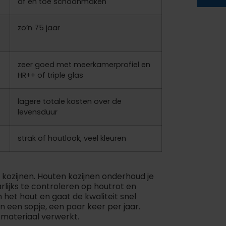
af en toe schoonmaken
zo’n 75 jaar
zeer goed met meerkamerprofiel en
HR++ of triple glas
lagere totale kosten over de
levensduur
strak of houtlook, veel kleuren
e kozijnen. Houten kozijnen onderhoud je
arlijks te controleren op houtrot en
n het hout en gaat de kwaliteit snel
 een sopje, een paar keer per jaar.
t materiaal verwerkt.