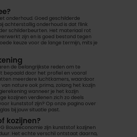
ee?
 het onderhoud. Goed geschilderde
j achterstallig onderhoud is dat flink
der schilderbeurten. Het materiaal rot
 verwerkt zijn en is goed bestand tegen
oede keuze voor de lange termijn, mits je
kening
enaren de belangrijkste reden om te
t bepaald door het profiel en vooral
vatten meerdere luchtkamers, waardoor
van nature ook prima, zolang het kozijn
rgierekening wanneer je het kozijn
ge kozijnen verdienen zich zo deels
voor kunststof zijn? Op onze pagina over
glas bij jouw situatie past.
f kozijnen?
GG Bouweconomie zijn kunststof kozijnen
uur. Het echte verschil ontstaat daarna,