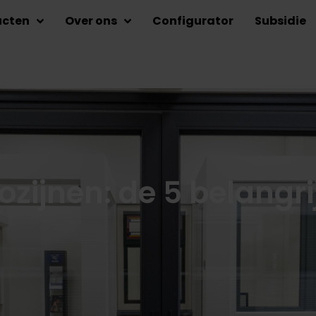
ucten
Over ons
Configurator
Subsidie
ozijnen: de 5 belangri