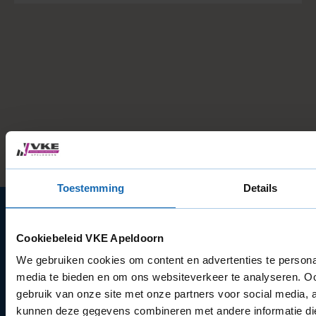
Toestemming
Details
Cookiebeleid VKE Apeldoorn
Kantoor
We gebruiken cookies om content en advertenties te personal
VKE Apeldoorn B.V.
media te bieden en om ons websiteverkeer te analyseren. Oo
Stadhoudersmolenweg 186
gebruik van onze site met onze partners voor social media, 
7317AZ Apeldoorn
kunnen deze gegevens combineren met andere informatie die 
KvK: 69094322