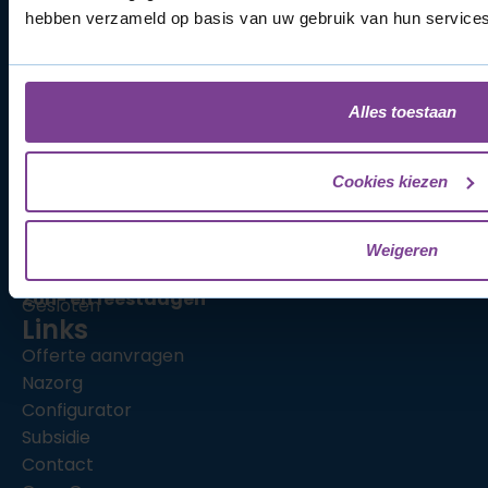
hebben verzameld op basis van uw gebruik van hun services
BTW-nummer: NL857730757.B01
Alles toestaan
Cookies kiezen
Openingstijden
Maandag - Vrijdag
8:00 - 16:30
Weigeren
Zaterdag
Gesloten
Zon- en feestdagen
Gesloten
Links
Offerte aanvragen
Nazorg
Configurator
Subsidie
Contact