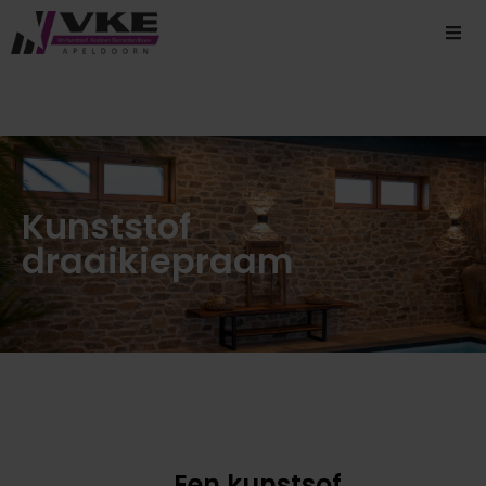
Kunststof
draaikiepraam
Een kunstsof