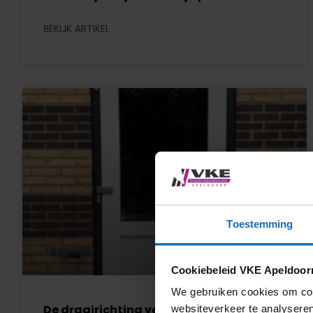
BEKIJK ARTIKEL
Toestemming
Cookiebeleid VKE Apeldoor
We gebruiken cookies om cont
De draairichting van een deur
websiteverkeer te analyseren