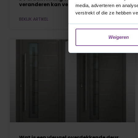
veranderen kan veel verschil maken
media, adverteren en analys
verstrekt of die ze hebben v
BEKIJK ARTIKEL
Weigeren
Wat is een vleugel overdekkende deur