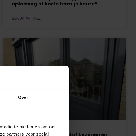
oplossing of korte termijn keuze?
BEKIJK ARTIKEL
Over
 media te bieden en om ons
Borstwering bij kunststof kozijnen en
ze partners voor social