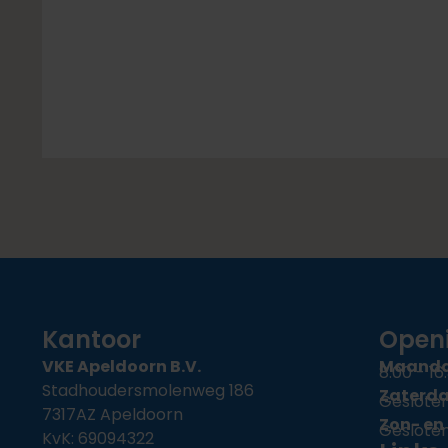
Kantoor
Openi
VKE Apeldoorn B.V.
Maandag
8:00 - 16
Stadhoudersmolenweg 186
Zaterd
Geslote
7317AZ Apeldoorn
Zon- en
Geslote
KvK: 69094322