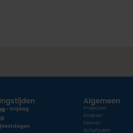
ngstijden
Algemeen
Projecten
 - Vrijdag
:30
Kozijnen
ag
n
Deuren
 feestdagen
n
Schuifpuien