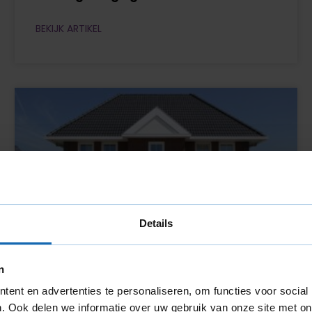
BEKIJK ARTIKEL
Details
n
ent en advertenties te personaliseren, om functies voor social
Boren in kunststof kozijnen
. Ook delen we informatie over uw gebruik van onze site met on