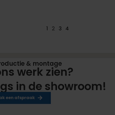
1
2
3
4
roductie & montage
 ons werk zien?
gs in de showroom!
k een afspraak