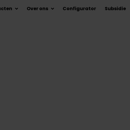
ucten
Over ons
Configurator
Subsidie
ay